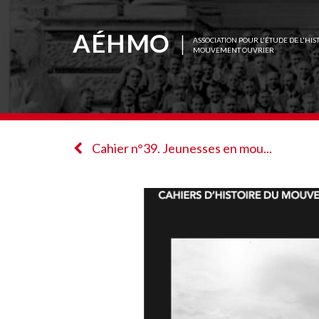
AÉHMO
ASSOCIATION POUR L'ÉTUDE DE L'HIS
MOUVEMENT OUVRIER
Cahier n°39. Jeunesses en mou...