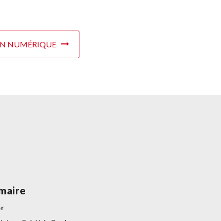
ON NUMÉRIQUE
maire
er