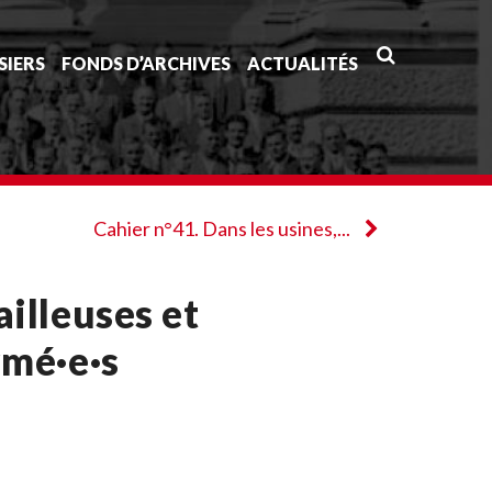
SIERS
FONDS D’ARCHIVES
ACTUALITÉS
Cahier n°41. Dans les usines,...
ailleuses et
rmé·e·s