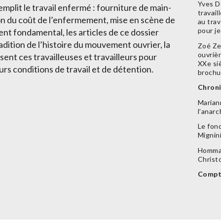
Yves D
mplit le travail enfermé : fourniture de main-
travail
n du coût de l’enfermement, mise en scène de
au trav
pour j
nt fondamental, les articles de ce dossier
radition de l’histoire du mouvement ouvrier, la
Zoé Ze
ouvriè
nt ces travailleuses et travailleurs pour
XXe si
urs conditions de travail et de détention.
brochu
Chron
Marian
l’anarc
Le fond
Mignin
Hommag
Christ
Compt