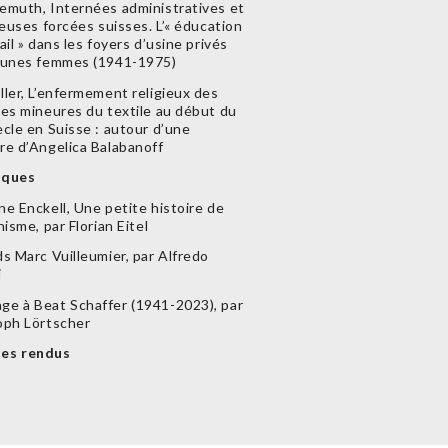
emuth, Internées administratives et
leuses forcées suisses. L’« éducation
ail » dans les foyers d’usine privés
eunes femmes (1941-1975)
ller, L’enfermement religieux des
res mineures du textile au début du
ècle en Suisse : autour d’une
re d’Angelica Balabanoff
iques
ne Enckell, Une petite histoire de
hisme, par Florian Eitel
s Marc Vuilleumier, par Alfredo
i
e à Beat Schaffer (1941-2023), par
oph Lörtscher
es rendus