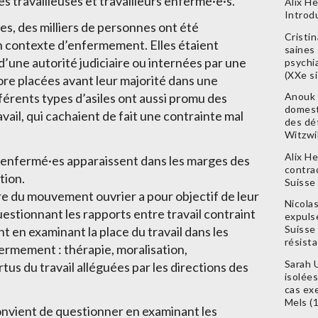
es travailleuses et travailleurs enfermé·e·s.
Alix H
Introd
es, des milliers de personnes ont été
Cristin
un contexte d’enfermement. Elles étaient
saines 
’une autorité judiciaire ou internées par une
psychi
(XXe si
ore placées avant leur majorité dans une
fférents types d’asiles ont aussi promu des
Anouk 
domest
vail, qui cachaient de fait une contrainte mal
des dé
Witzwi
Alix He
rs enfermé·es apparaissent dans les marges des
contrad
tion.
Suisse
e du mouvement ouvrier a pour objectif de leur
Nicola
estionnant les rapports entre travail contraint
expuls
Suisse 
ent en examinant la place du travail dans les
résist
fermement : thérapie, moralisation,
Sarah 
ertus du travail alléguées par les directions des
isolées
cas exe
Mels (
convient de questionner en examinant les