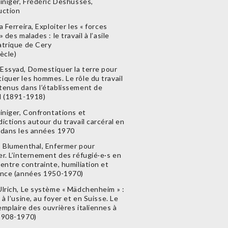
einiger, Frédéric Deshusses,
uction
a Ferreira, Exploiter les « forces
» des malades : le travail à l’asile
atrique de Cery
ècle)
Essyad, Domestiquer la terre pour
iquer les hommes. Le rôle du travail
tenus dans l’établissement de
l (1891-1918)
iniger, Confrontations et
ictions autour du travail carcéral en
 dans les années 1970
s Blumenthal, Enfermer pour
er. L’internement des réfugié·e·s en
entre contrainte, humiliation et
ance (années 1950-1970)
Ulrich, Le système « Mädchenheim » :
 à l’usine, au foyer et en Suisse. Le
mplaire des ouvrières italiennes à
1908-1970)