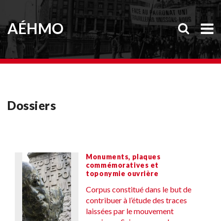
AÉHMO
Dossiers
Monuments, plaques
commémoratives et
toponymie ouvrière
Corpus constitué dans le but de
contribuer à l’étude des traces
laissées par le mouvement